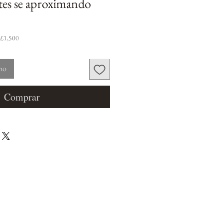
tes se aproximando
 £1,500
nho
Comprar