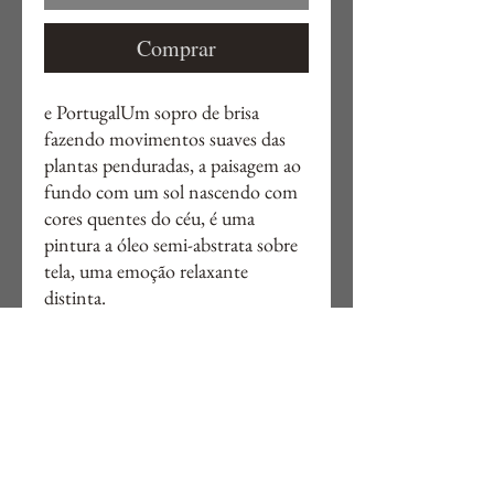
Comprar
e PortugalUm sopro de brisa
fazendo movimentos suaves das
plantas penduradas, a paisagem ao
fundo com um sol nascendo com
cores quentes do céu, é uma
pintura a óleo semi-abstrata sobre
tela, uma emoção relaxante
distinta.
24 "x 30" x 0,8 "
61 cm x 76 cm x 2 cm
Entrega gratuita no Reino Unido