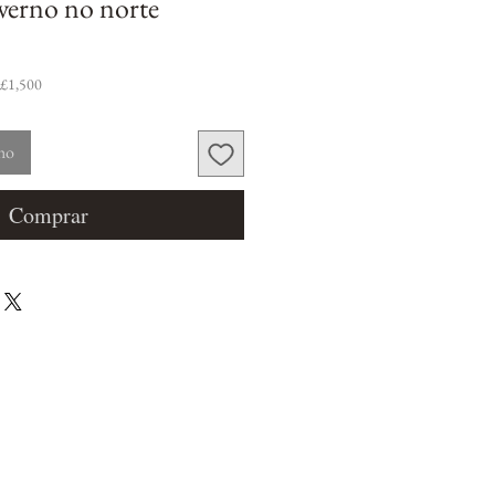
verno no norte
 £1,500
nho
Comprar